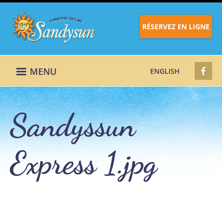
RÉSERVEZ EN LIGNE
MENU
ENGLISH
Sandyssun
Express 1.jpg