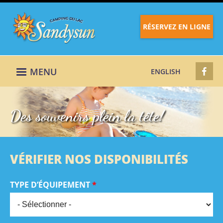
RÉSERVEZ EN LIGNE
MENU
ENGLISH
Des souvenirs plein la tête!
VÉRIFIER NOS DISPONIBILITÉS
TYPE D’ÉQUIPEMENT
*