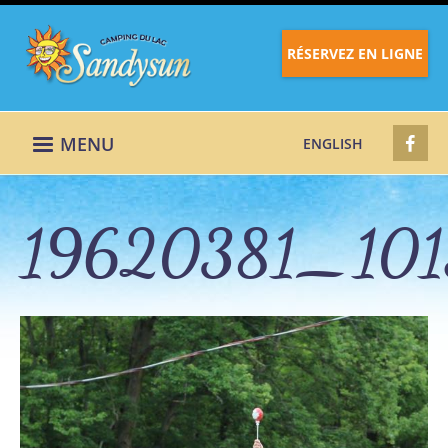
RÉSERVEZ EN LIGNE
MENU
ENGLISH
19620381_101
19620381_10158