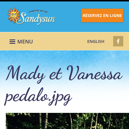
RÉSERVEZ EN LIGNE
MENU
ENGLISH
Mady et Vanessa
pedalo.jpg