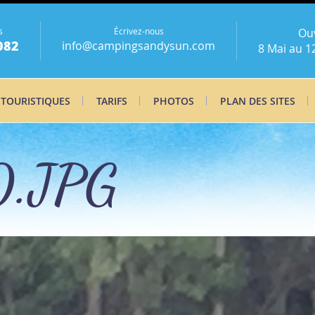
s
Écrivez-nous
Ou
082
info@campingsandysun.com
8 Mai au 1
 TOURISTIQUES
TARIFS
PHOTOS
PLAN DES SITES
.JPG