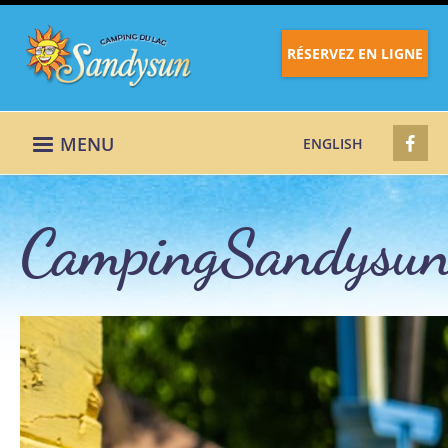
RÉSERVEZ EN LIGNE
MENU
ENGLISH
CampingSandysu