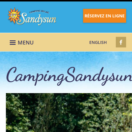
RÉSERVEZ EN LIGNE
MENU
ENGLISH
CampingSandysu