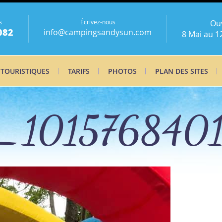
s
Écrivez-nous
Ou
082
info@campingsandysun.com
8 Mai au 1
 TOURISTIQUES
TARIFS
PHOTOS
PLAN DES SITES
_1015768401