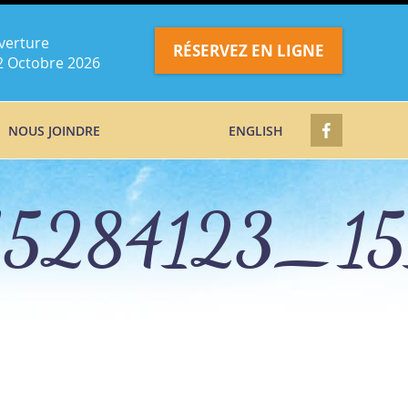
verture
RÉSERVEZ EN LIGNE
2 Octobre 2026
NOUS JOINDRE
ENGLISH
5284123_15