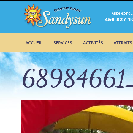
Appelez-nou
450-827-1
ACCUEIL
SERVICES
ACTIVITÉS
ATTRAITS
68984661