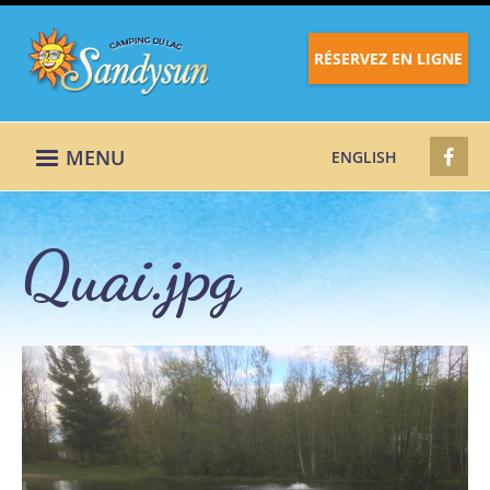
RÉSERVEZ EN LIGNE
MENU
ENGLISH
Quai.jpg
Quai_0.jpg