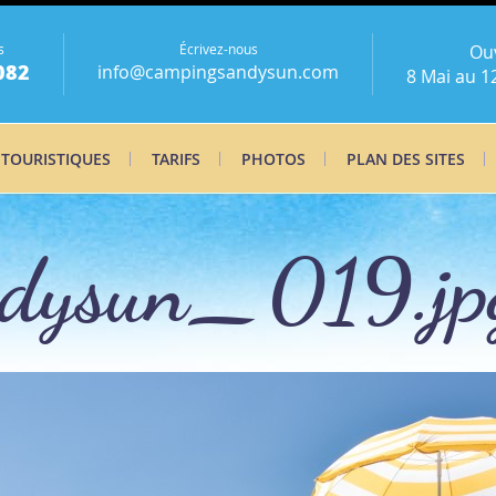
s
Écrivez-nous
Ou
082
info@campingsandysun.com
8 Mai au 1
 TOURISTIQUES
TARIFS
PHOTOS
PLAN DES SITES
dysun_019.jp