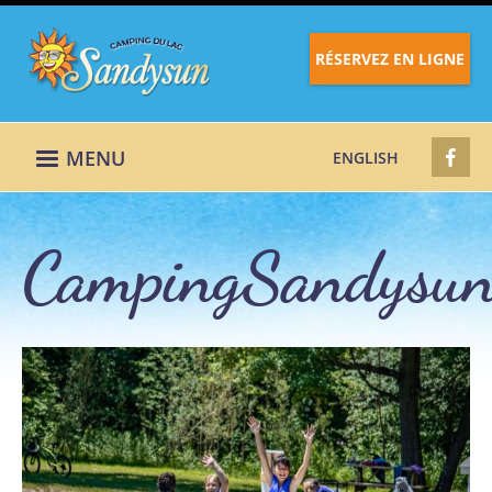
RÉSERVEZ EN LIGNE
MENU
ENGLISH
CampingSandysu
CampingSandysu