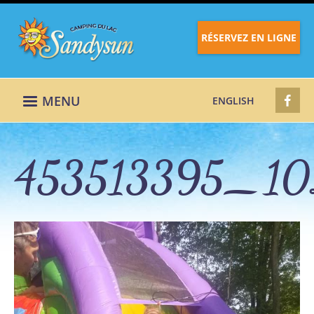
RÉSERVEZ EN LIGNE
MENU
ENGLISH
453513395_10
453513395_1022