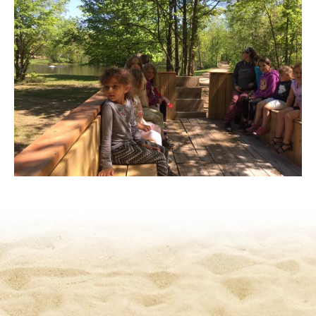
express
tour_0.jpg