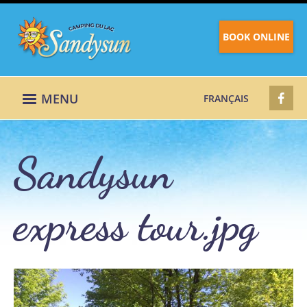
BOOK ONLINE
MENU
FRANÇAIS
Sandysun
express tour.jpg
Sandysun