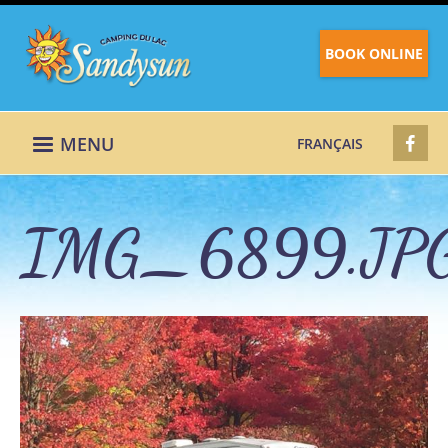
BOOK ONLINE
MENU
FRANÇAIS
IMG_6899.JP
IMG_6899_0.JPG