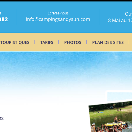
s
Écrivez-nous
Ou
082
info@campingsandysun.com
8 Mai au 1
 TOURISTIQUES
TARIFS
PHOTOS
PLAN DES SITES
es