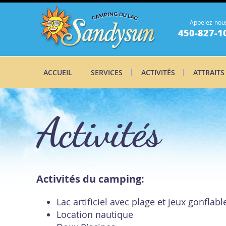
Appelez-nou
450-827-1
ACCUEIL
SERVICES
ACTIVITÉS
ATTRAITS
Activités
Activités du camping:
Lac artificiel avec plage et jeux gonflabl
Location nautique